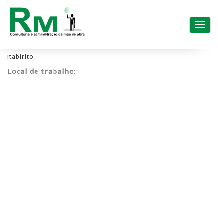
Pular
para
Alter
o
conteúdo
Itabirito
Local de trabalho: